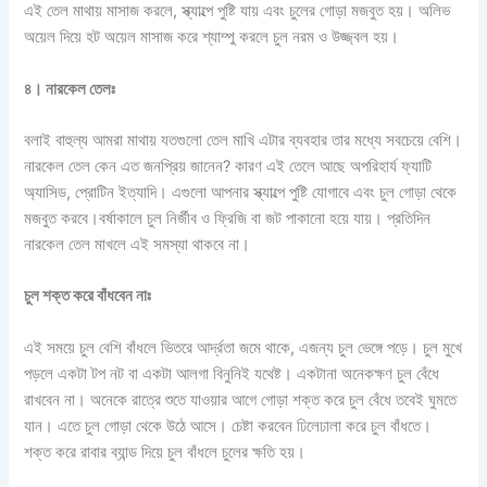
এই তেল মাথায় মাসাজ করলে, স্ক্যাল্পে পুষ্টি যায় এবং চুলের গোড়া মজবুত হয়। অলিভ
অয়েল দিয়ে হট অয়েল মাসাজ করে শ্যাম্পু করলে চুল নরম ও উজ্জ্বল হয়।
৪।
নারকেল
তেলঃ
বলাই বাহুল্য আমরা মাথায় যতগুলো তেল মাখি এটার ব্যবহার তার মধ্যে সবচেয়ে বেশি।
নারকেল তেল কেন এত জনপ্রিয় জানেন? কারণ এই তেলে আছে অপরিহার্য ফ্যাটি
অ্যাসিড, প্রোটিন ইত্যাদি। এগুলো আপনার স্ক্যাল্পে পুষ্টি যোগাবে এবং চুল গোড়া থেকে
মজবুত করবে।বর্ষাকালে চুল নির্জীব ও ফ্রিজি বা জট পাকানো হয়ে যায়। প্রতিদিন
নারকেল তেল মাখলে এই সমস্যা থাকবে না।
চুল
শক্ত
করে
বাঁধবেন
নাঃ
এই সময়ে চুল বেশি বাঁধলে ভিতরে আর্দ্রতা জমে থাকে, এজন্য চুল ভেঙ্গে পড়ে। চুল মুখে
পড়লে একটা টপ নট বা একটা আলগা বিনুনিই যথেষ্ট। একটানা অনেকক্ষণ চুল বেঁধে
রাখবেন না। অনেকে রাত্রে শুতে যাওয়ার আগে গোড়া শক্ত করে চুল বেঁধে তবেই ঘুমতে
যান। এতে চুল গোড়া থেকে উঠে আসে। চেষ্টা করবেন ঢিলেঢালা করে চুল বাঁধতে।
শক্ত করে রাবার ব্যান্ড দিয়ে চুল বাঁধলে চুলের ক্ষতি হয়।