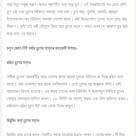
তার নতুন সবুজ প্রাণ পেলেও প্রাণহীন হয়ে পড়ে চুল। এই সময়টাতেই সব চেয়ে বেশি
চুল ওঠা এবং চুলের বিভিন্ন সমস্যা দেখা দেয়। চুল পড়া, খুসকি, ঘামাচি, স্ক্যাল্পে
ইনফেকশন-সহ বিভিন্ন সমস্যা লেগেই থাকে। বর্ষা দিনগুলোতে চুলের যত্ন বেড়ে যায়
দ্বিগুণ। তাই এই বর্ষা মৌসুমে নিতে হবে চুলের যত্ন। কারণ কখন যে আকাশ মুখ ভার
করে বসে, কে জানে।
চলুন জেনে নিই বর্ষার চুলের যত্নের কয়েকটি উপায়ঃ-
রঙিন চুলের যত্নঃ
নারীরা চুলকে আকর্ষণীয় করে তোলার জন্য কালো চুলকে বিভিন্ন রং দিয়ে রঙিন করে
থাকে। আর এসমস্ত রঙে থাকে কেমিক্যাল। এতে চুলের হয় মারাত্মক ক্ষতি। তাই
প্রয়োজন বিশেষ যত্নের। এর জন্য তেলের সঙ্গে ভিটামিন ই ক্যাপসুল মিলিয়ে চুলের
গোড়ায় ভালভাবে মালিশ করুন। ৩০ মিনিট পর শ্যাম্পু করুন এবং ডিপ কন্ডিশন করুন।
বর্ষাকালে রঙিন চুলে হিট দেয়া থেকে বিতর থাকুন।
রিবন্ডিং
করা
চুলের
যত্নঃ
রিবন্ডিং করা চুলের জন্য প্রোটিন প্যাক ব্যবহার করতে পারেন। হেনার সঙ্গে ২ টি ডিম