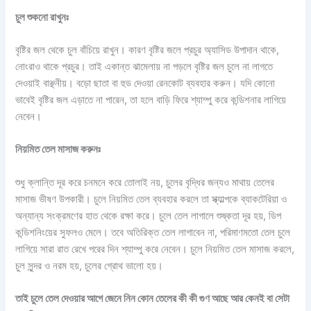
চুল
শুকনো
রাখুনঃ
বৃষ্টির জল থেকে চুল বাঁচিয়ে রাখুন। কারণ বৃষ্টির জলে প্রচুর অ্যাসিড উপাদান থাকে,
নোংরাও থাকে প্রচুর। তাই একান্ত ঝামেলায় না পড়লে বৃষ্টির জল চুলে না লাগতে
দেওয়াই বাঞ্ছনীয়। বড়ো ছাতা বা হুড দেওয়া রেনকোট ব্যবহার করুন। যদি কোনো
ভাবেই বৃষ্টির জল এড়াতে না পারেন, তা হলে বাড়ি ফিরে শ্যাম্পু করে কন্ডিশনার লাগিয়ে
নেবেন।
নিয়মিত
তেল
মাসাজ
করুনঃ
শুধু ক্লান্তি দূর করে চনমনে করে তোলাই নয়, চুলের বৃদ্ধির জন্যও মাথায় তেলের
মাসাজ ভীষণ উপকারী। চুলে নিয়মিত তেল ব্যবহার করলে তা স্ক্যাল্পকে ব্যাকটেরিয়া ও
অন্যান্য সংক্রমণের হাত থেকে রক্ষা করে। চুলে তেল লাগালে শুষ্কতা দূর হয়, ডিপ
কন্ডিশনিংয়ের সুফলও মেলে। তবে অতিরিক্ত তেল লাগাবেন না, পরিমাণমতো তেল চুলে
লাগিয়ে সারা রাত রেখে পরের দিন শ্যাম্পু করে নেবেন। চুলে নিয়মিত তেল মাসাজ করলে,
চুল সুন্দর ও নরম হয়, চুলের গ্রোথ ভালো হয়।
তাই চুলে তেল দেওয়ার আগে জেনে নিন কোন তেলের কী কী গুণ আছে আর কেনই বা সেটা