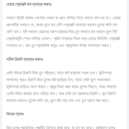
হেয়ার
প্রোডাক্ট
কম
ব্যবহার
করুনঃ
সকালে উঠেই মাথায় একগাদা সেরাম বা জেল লাগিয়ে নিলে কোনো লাভ হয় না। হেয়ার
এক্সপার্টরা বলছেন যে, মাথার চুলে যত বেশি প্রোডাক্ট ব্যবহার করবেন চুলের ক্ষতি তত
বেশি হবে। যদি সকালে বেরনোর আগে ড্রায়ার দিয়ে চুল শুকাতে চান তাহলে চুলে হিট
প্রোটেকটান্ট স্প্রে লাগিয়ে নেবেন। প্রতি সপ্তাহে নিয়ম করে হেয়ার স্টাইলিং প্রোডাক্ট
লাগাবেন না। বরং চুল স্বাভাবিক রাখুন এবং প্রাকৃতিক উপায় অবলম্বন করুন।
সঠিক
চিরুনি
ব্যবহার
করুনঃ
মোটা দাঁতের চিরুনি দিয়ে চুল আঁচড়ান, তাতে জট ছাড়ানো সহজ হবে। কন্ডিশনার
লাগানোর পরেও চিরুনি দিয়ে চুলের জট ছাড়িয়ে নিন, তাতে গোটা চুলে সমানভাবে
কন্ডিশনার ছড়িয়ে যেতে পারবে। প্রচুর টাকা খরচ করেন চুলের পিছনে, অথচ সামান্য
একটা বিষয় বারবার চোখ এড়িয়ে যায়। আর সেটা হল আমাদের চিরুনি। ভুল চিরুনি
ব্যবহার করলেও চুলের ক্ষতি হয়, চুলে জট পড়ে যায় এবং চুল পড়তে শুরু করে।
ডিমের
প্যাকঃ
ডিম চুলের প্রাকৃতিক প্রোটিন হিসেবে কাজ করে, যা চুল ঘন করে। বর্ষাকালে চুলের