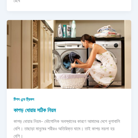
রেখে
টিপস এন্ড ট্রিকস
কাপড় ধোয়ার সঠিক নিয়ম
কাপড় ধোয়ার নিয়ম- ভৌগোলিক অবস্থানের কারণে আমাদের দেশে ধুলাবালি
বেশি। তাছাড়া মানুষের শরীরও অতিরিক্ত ঘামে। তাই কাপড় ময়লা হয়
বেশি।