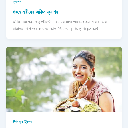
ফ্যাশন
গরমে নারীদের অফিস ফ্যাশন
অফিস ফ্যাশন– ঋতু পরিবর্তন এর সাথে সাথে আরামের কথা মাথায় রেখে
আমাদের পোশাকের রুচিতেও আসে ভিন্নতা । কিন্তু প্রকৃত অর্থে
টিপস এন্ড ট্রিকস