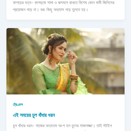
কাপড়ের যত্ন- কাপড়কে সাদা ও ঝলমলে রাখতে বিশেষ কোন দামী জিনিসের
প্রয়োজন পড়ে না। বরং কিছু অভ্যাস গড়ে তুলতে হয়।
ট্রেণ্ডস
এই সময়ের চুল বাঁধার ধরন
চুল বাঁধার ধরন- সাজের অন্যতম অংশ হল চুলের সাজসজ্জা। তাই স্টাইল