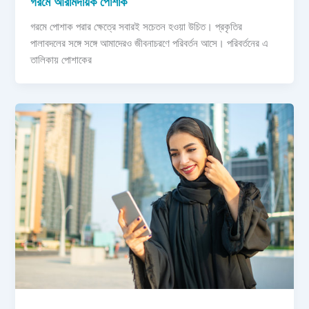
গরমে আরামদায়ক পোশাক
গরমে পোশাক পরার ক্ষেত্রে সবারই সচেতন হওয়া উচিত। প্রকৃতির
পালাবদলের সঙ্গে সঙ্গে আমাদেরও জীবনাচরণে পরিবর্তন আসে। পরিবর্তনের এ
তালিকায় পোশাকের