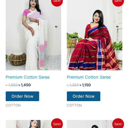
Sale!
Sale!
price
price
price
price
was:
is:
was:
is:
৳ 1,650.
৳ 1,450.
৳ 1,350.
৳ 1,150.
Premium Cotton Saree
Premium Cotton Saree
৳
1,650
৳
1,450
৳
1,350
৳
1,150
Order Now
Order Now
COTTON
COTTON
Original
Current
Original
Current
Sale!
Sale!
price
price
price
price