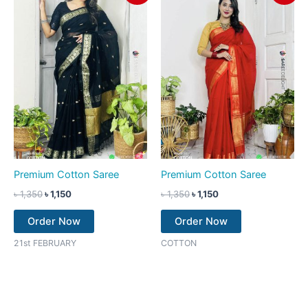
was:
is:
was:
is:
৳ 1,350.
৳ 1,150.
৳ 1,350.
৳ 1,150.
Premium Cotton Saree
Premium Cotton Saree
৳
1,350
৳
1,150
৳
1,350
৳
1,150
Order Now
Order Now
21st FEBRUARY
COTTON