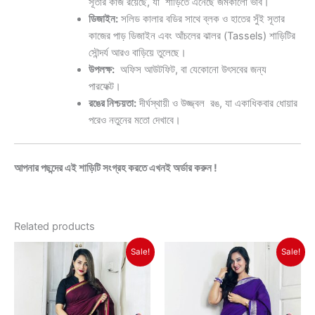
সূতার কাজ রয়েছে, যা শাড়িতে এনেছে জমকালো ভাব।
ডিজাইন:
সলিড কালার বডির সাথে ব্লক ও হাতের সুঁই সূতার
কাজের পাড় ডিজাইন এবং আঁচলের ঝালর (Tassels) শাড়িটির
সৌন্দর্য আরও বাড়িয়ে তুলেছে।
উপলক্ষ:
অফিস আউটফিট, বা যেকোনো উৎসবের জন্য
পারফেক্ট।
রঙের নিশ্চয়তা:
দীর্ঘস্থায়ী ও উজ্জ্বল রঙ, যা একাধিকবার ধোয়ার
পরেও নতুনের মতো দেখাবে।
আপনার পছন্দের এই শাড়িটি সংগ্রহ করতে এখনই অর্ডার করুন !
Related products
Original
Current
Original
Current
Sale!
Sale!
price
price
price
price
was:
is:
was:
is:
৳ 1,650.
৳ 1,450.
৳ 1,350.
৳ 1,150.