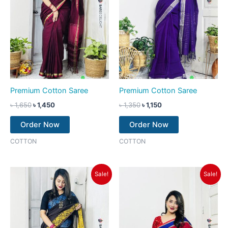
Premium Cotton Saree
Premium Cotton Saree
৳
1,650
৳
1,450
৳
1,350
৳
1,150
Order Now
Order Now
COTTON
COTTON
Original
Current
Original
Current
Sale!
Sale!
price
price
price
price
was:
is:
was:
is:
৳ 1,650.
৳ 1,450.
৳ 1,350.
৳ 1,150.