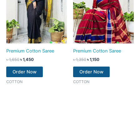
Premium Cotton Saree
Premium Cotton Saree
৳
1,650
৳
1,450
৳
1,350
৳
1,150
Order Now
Order Now
COTTON
COTTON