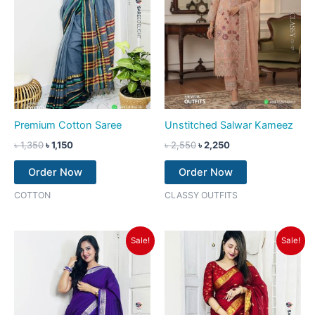
Premium Cotton Saree
Unstitched Salwar Kameez
৳
1,350
৳
1,150
৳
2,550
৳
2,250
Order Now
Order Now
COTTON
CLASSY OUTFITS
Original
Current
Original
Current
Sale!
Sale!
price
price
price
price
was:
is:
was:
is:
৳ 1,350.
৳ 1,150.
৳ 1,350.
৳ 1,150.