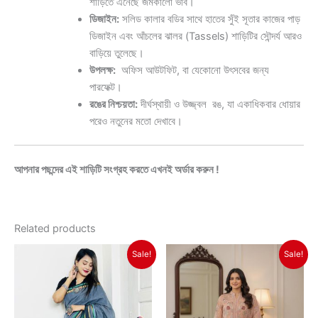
শাড়িতে এনেছে জমকালো ভাব।
ডিজাইন:
সলিড কালার বডির সাথে হাতের সুঁই সূতার কাজের পাড়
ডিজাইন এবং আঁচলের ঝালর (Tassels) শাড়িটির সৌন্দর্য আরও
বাড়িয়ে তুলেছে।
উপলক্ষ:
অফিস আউটফিট, বা যেকোনো উৎসবের জন্য
পারফেক্ট।
রঙের নিশ্চয়তা:
দীর্ঘস্থায়ী ও উজ্জ্বল রঙ, যা একাধিকবার ধোয়ার
পরেও নতুনের মতো দেখাবে।
আপনার পছন্দের এই শাড়িটি সংগ্রহ করতে এখনই অর্ডার করুন !
Related products
Original
Current
Original
Current
Sale!
Sale!
price
price
price
price
was:
is:
was:
is:
৳ 1,350.
৳ 1,150.
৳ 2,550.
৳ 2,250.