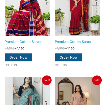
Premium Cotton Saree
Premium Cotton Saree
৳
1,350
৳
1,150
৳
1,350
৳
1,150
Order Now
Order Now
COTTON
COTTON
Original
Current
Original
Current
Sale!
Sale!
price
price
price
price
was:
is:
was:
is:
৳ 1,350.
৳ 1,150.
৳ 2,550.
৳ 2,250.