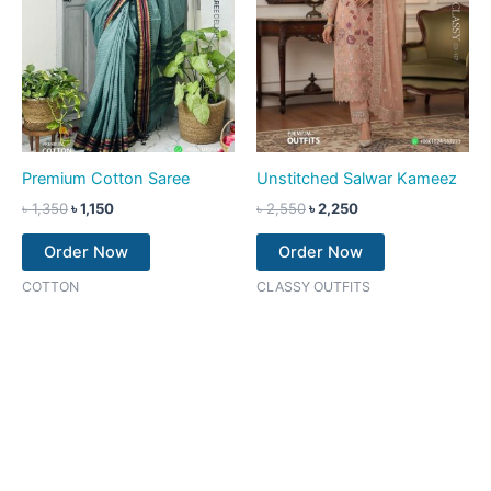
Premium Cotton Saree
Unstitched Salwar Kameez
৳
1,350
৳
1,150
৳
2,550
৳
2,250
Order Now
Order Now
COTTON
CLASSY OUTFITS