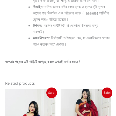
সূতার কাজ রয়েছে, যা শাড়িতে এনেছে জমকালো ভাব।
ডিজাইন:
সলিড কালার বডির সাথে ব্লক ও হাতের সুঁই সূতার
কাজের পাড় ডিজাইন এবং আঁচলের ঝালর (Tassels) শাড়িটির
সৌন্দর্য আরও বাড়িয়ে তুলেছে।
উপলক্ষ:
অফিস আউটফিট, বা যেকোনো উৎসবের জন্য
পারফেক্ট।
রঙের নিশ্চয়তা:
দীর্ঘস্থায়ী ও উজ্জ্বল রঙ, যা একাধিকবার ধোয়ার
পরেও নতুনের মতো দেখাবে।
আপনার পছন্দের এই শাড়িটি সংগ্রহ করতে এখনই অর্ডার করুন !
Related products
Original
Current
Original
Current
Sale!
Sale!
price
price
price
price
was:
is:
was:
is:
৳ 1,350.
৳ 1,150.
৳ 1,350.
৳ 1,150.